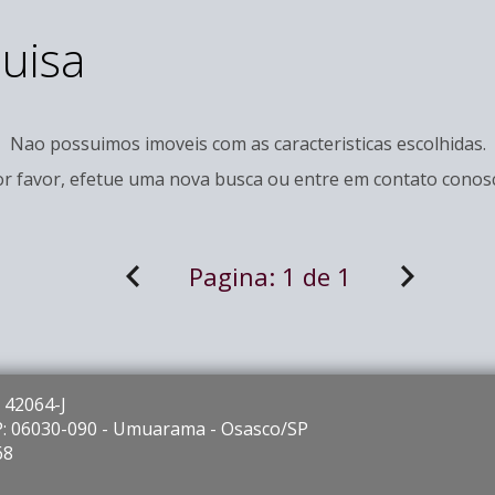
uisa
Nao possuimos imoveis com as caracteristicas escolhidas.
r favor, efetue uma nova busca ou entre em
contato
conosc
Pagina:
1 de 1
 42064-J
EP: 06030-090 - Umuarama - Osasco/SP
68