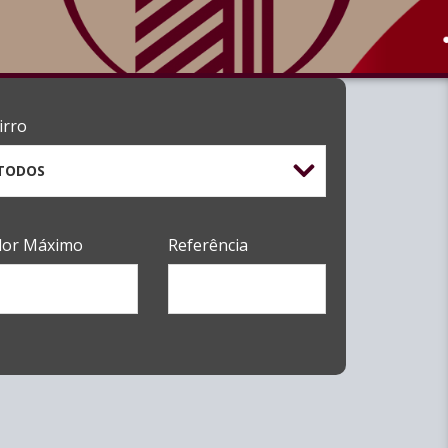
irro
TODOS
lor Máximo
Referência