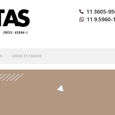
11 3605-95
11 9.5960-
S
ONDE ESTAMOS