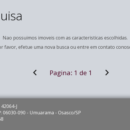
uisa
Nao possuimos imoveis com as caracteristicas escolhidas.
r favor, efetue uma nova busca ou entre em
contato
conosc
Pagina:
1 de 1
 42064-J
EP: 06030-090 - Umuarama - Osasco/SP
68