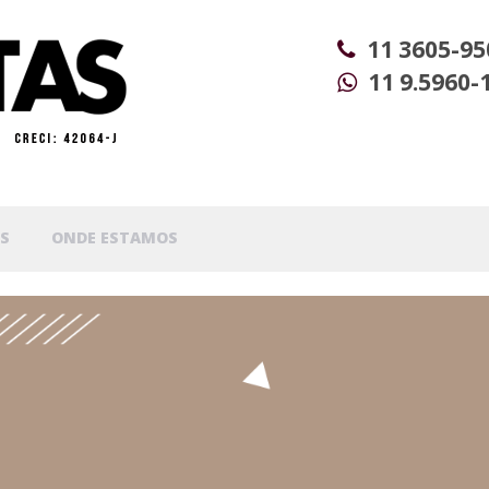
11 3605-95
11 9.5960-
S
ONDE ESTAMOS