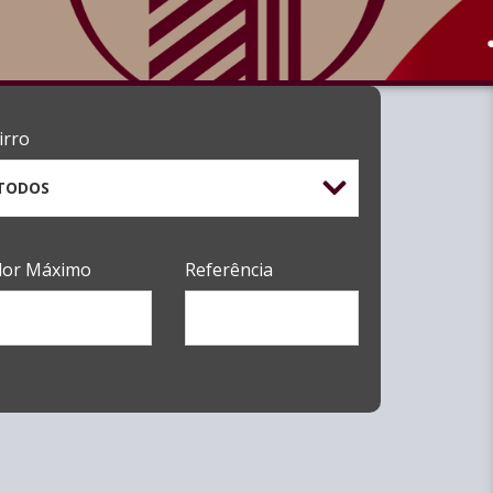
irro
TODOS
lor Máximo
Referência