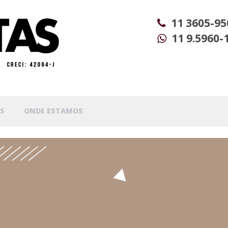
11 3605-95
11 9.5960-
S
ONDE ESTAMOS