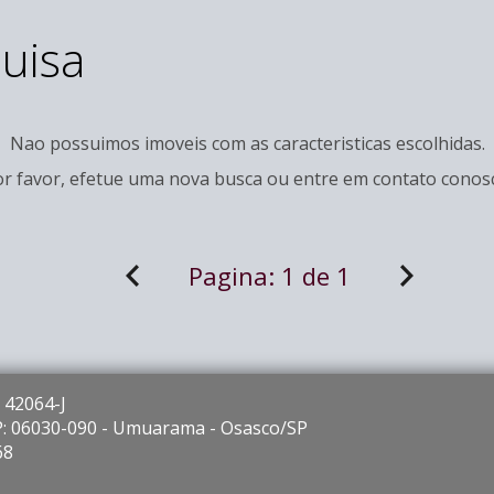
uisa
Nao possuimos imoveis com as caracteristicas escolhidas.
r favor, efetue uma nova busca ou entre em
contato
conosc
Pagina:
1 de 1
 42064-J
EP: 06030-090 - Umuarama - Osasco/SP
68