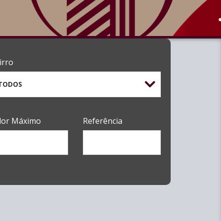
irro
TODOS
lor Máximo
Referência