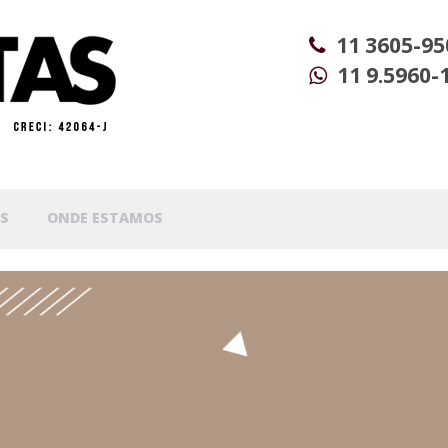
11 3605-95
11 9.5960-
S
ONDE ESTAMOS