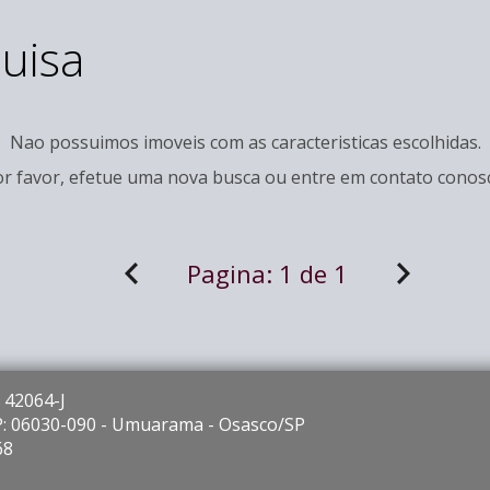
uisa
Nao possuimos imoveis com as caracteristicas escolhidas.
r favor, efetue uma nova busca ou entre em
contato
conosc
Pagina:
1 de 1
 42064-J
EP: 06030-090 - Umuarama - Osasco/SP
68