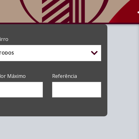
irro
TODOS
lor Máximo
Referência