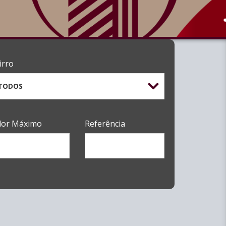
irro
TODOS
lor Máximo
Referência