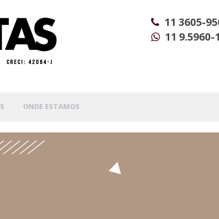
11 3605-95
11 9.5960-
S
ONDE ESTAMOS