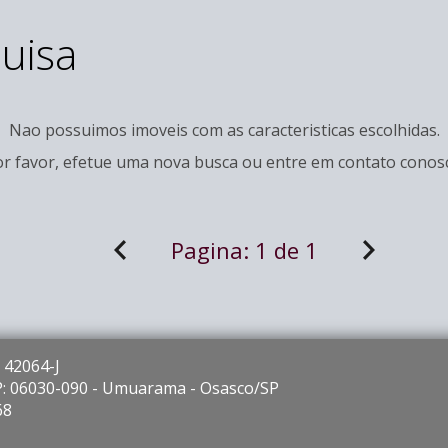
uisa
Nao possuimos imoveis com as caracteristicas escolhidas.
r favor, efetue uma nova busca ou entre em
contato
conosc
Pagina:
1 de 1
 42064-J
EP: 06030-090 - Umuarama - Osasco/SP
68