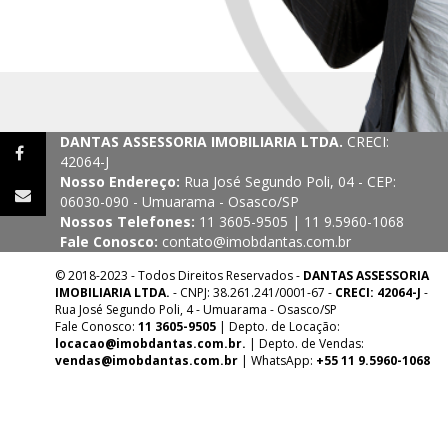
DANTAS ASSESSORIA IMOBILIARIA LTDA.
CRECI:
42064-J
Nosso Endereço:
Rua José Segundo Poli, 04 - CEP:
06030-090 - Umuarama - Osasco/SP
Nossos Telefones:
11 3605-9505 | 11 9.5960-1068
Fale Conosco:
contato@imobdantas.com.br
© 2018-2023 - Todos Direitos Reservados -
DANTAS ASSESSORIA
IMOBILIARIA LTDA.
- CNPJ: 38.261.241/0001-67 -
CRECI: 42064-J
-
Rua José Segundo Poli, 4 - Umuarama - Osasco/SP
Fale Conosco:
11 3605-9505
| Depto. de Locação:
locacao@imobdantas.com.br.
| Depto. de Vendas:
vendas@imobdantas.com.br
| WhatsApp:
+55 11 9.5960-1068