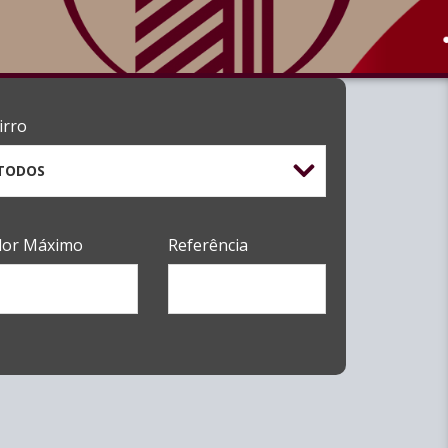
irro
TODOS
lor Máximo
Referência