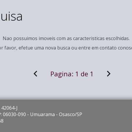
uisa
Nao possuimos imoveis com as caracteristicas escolhidas.
r favor, efetue uma nova busca ou entre em
contato
conosc
Pagina:
1 de 1
 42064-J
EP: 06030-090 - Umuarama - Osasco/SP
68