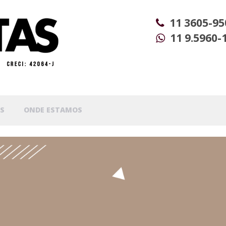
11 3605-95
11 9.5960-
S
ONDE ESTAMOS