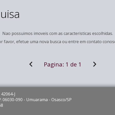
uisa
Nao possuimos imoveis com as caracteristicas escolhidas.
r favor, efetue uma nova busca ou entre em
contato
conosc
Pagina:
1 de 1
 42064-J
EP: 06030-090 - Umuarama - Osasco/SP
68