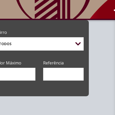
irro
TODOS
lor Máximo
Referência