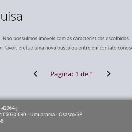
uisa
Nao possuimos imoveis com as caracteristicas escolhidas.
r favor, efetue uma nova busca ou entre em
contato
conosc
Pagina:
1 de 1
 42064-J
EP: 06030-090 - Umuarama - Osasco/SP
68