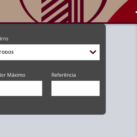
irro
TODOS
lor Máximo
Referência