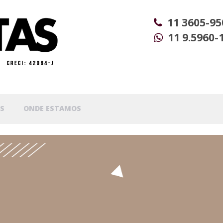
11 3605-95
11 9.5960-
S
ONDE ESTAMOS