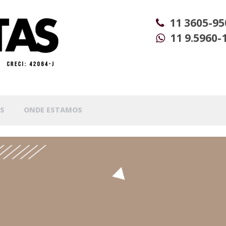
11 3605-95
11 9.5960-
S
ONDE ESTAMOS