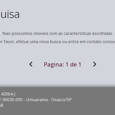
uisa
Nao possuimos imoveis com as caracteristicas escolhidas.
r favor, efetue uma nova busca ou entre em
contato
conosc
Pagina:
1 de 1
 42064-J
EP: 06030-090 - Umuarama - Osasco/SP
68