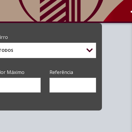
irro
TODOS
lor Máximo
Referência